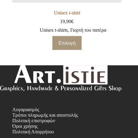
Unisex t-shirt
19,90
€
Unisex t-shirts
,
Γιορτή του πατέρα
Αυτό
Επιλογή
το
προϊόν
έχει
πολλαπλές
παραλλαγές.
Οι
επιλογές
μπορούν
να
επιλεγούν
στη
σελίδα
Λογαριασμός
του
Τρόποι πληρωμής και αποστολής
προϊόντος
Πολιτική επιστροφών
Όροι χρήσης
Πολιτική Απορρήτου