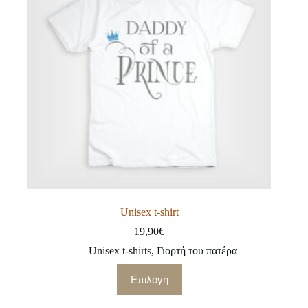
να
επιλεγούν
στη
σελίδα
του
προϊόντος
Unisex t-shirt
19,90
€
Unisex t-shirts
,
Γιορτή του πατέρα
Αυτό
Επιλογή
το
προϊόν
έχει