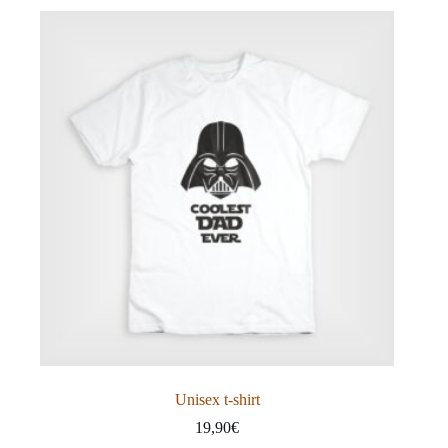
πολλαπλές
παραλλαγές.
Οι
επιλογές
μπορούν
να
επιλεγούν
στη
σελίδα
του
προϊόντος
Unisex t-shirt
19,90
€