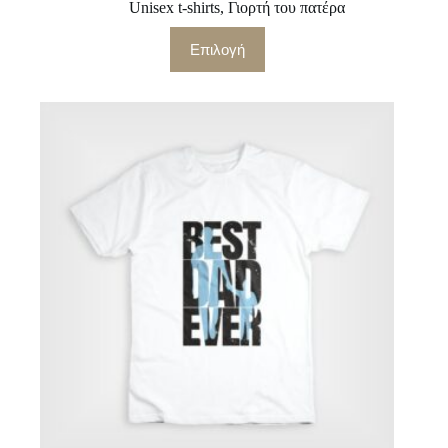
Unisex t-shirts
,
Γιορτή του πατέρα
Αυτό
Επιλογή
το
προϊόν
έχει
πολλαπλές
παραλλαγές.
Οι
επιλογές
μπορούν
να
επιλεγούν
στη
σελίδα
του
προϊόντος