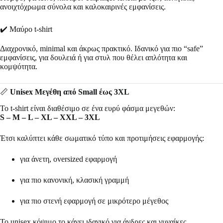
ανοιχτόχρωμα σύνολα και καλοκαιρινές εμφανίσεις.
✔️ Μαύρο t-shirt
Διαχρονικό, minimal και άκρως πρακτικό. Ιδανικό για πιο “safe”
εμφανίσεις, για δουλειά ή για στυλ που θέλει απλότητα και
κομψότητα.
📏
Unisex Μεγέθη από Small έως 3XL
Το t-shirt είναι διαθέσιμο σε ένα ευρύ φάσμα μεγεθών:
S – M – L – XL – XXL – 3XL
Έτσι καλύπτει κάθε σωματικό τύπο και προτιμήσεις εφαρμογής:
για άνετη, oversized εφαρμογή
για πιο κανονική, κλασική γραμμή
για πιο στενή εφαρμογή σε μικρότερο μέγεθος
Το unisex κόψιμο το κάνει ιδανικό για άνδρες και γυναίκες.