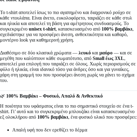
Το t-shirt αποτελεί ίσως το πιο αγαπημένο και διαχρονικό ρούχο σε
κάθε ντουλάπα. Είναι άνετο, ευκολοφόρετο, ταιριάζει σε κάθε στυλ
και ηλικία και αποτελεί τη βάση για αμέτρητους συνδυασμούς. Το
συγκεκριμένο
unisex t-shirt
, κατασκευασμένο από
100% βαμβάκι
,
σχεδιάστηκε για να προσφέρει άνεση, ανθεκτικότητα και καθαρό,
μοντέρνο look για καθημερινή χρήση.
Διαθέσιμο σε δύο κλασικά χρώματα —
λευκό
και
μαύρο
— και σε
μεγέθη που καλύπτουν κάθε σωματότυπο, από
Small έως 3XL
,
αποτελεί μια επιλογή που ταιριάζει σε όλους. Χωρίς περιορισμούς σε
φύλο ή ηλικία, είναι ιδανικό τόσο για άνδρες όσο και για γυναίκες,
χάρη στη γραμμή του που προσφέρει άνεση χωρίς να χάνει το σχήμα
του.
🌿
100% Βαμβάκι – Φυσικό, Απαλό & Ανθεκτικό
Η ποιότητα του υφάσματος είναι το πιο σημαντικό στοιχείο σε ένα t-
shirt. Γι’ αυτό και το συγκεκριμένο μπλουζάκι είναι κατασκευασμένο
εξ ολοκλήρου από
100% βαμβάκι
, ένα φυσικό υλικό που προσφέρει:
Απαλή υφή που δεν ερεθίζει το δέρμα