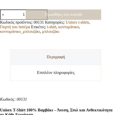
Unisex
Προσθήκη στο καλάθι
t-
shirt
Κωδικός προϊόντος:
00131
Κατηγορίες:
Unisex t-shirts
,
ποσότητα
Γιορτή του πατέρα
Ετικέτες:
t-shirt
,
κοντομάνικο
,
κοντομάνικο_μπλουζάκι
,
μπλουζάκι
Περιγραφή
Επιπλέον πληροφορίες
Κωδικός: 00131
Unisex T-Shirt 100% Βαμβάκι – Άνεση, Στυλ και Ανθεκτικότητα
σε Κάθε Εμφάνιση