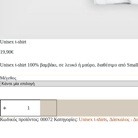
Unisex t-shirt
19,90
€
Unisex t-shirt 100% βαμβάκι, σε λευκό ή μαύρο, διαθέσιμο από Smal
Μέγεθος
Unisex
t-
shirt
ποσότητα
Κωδικός προϊόντος:
00072
Κατηγορίες:
Unisex t-shirts
,
Δάσκαλος - Δ