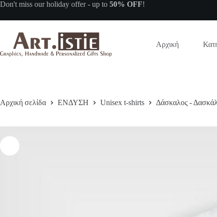
Μετάβαση
Don't miss our
holiday offer
- up to
50% OFF
!
στο
περιεχόμενο
Αρχική
Κατη
Αρχική σελίδα
ΕΝΔΥΣΗ
Unisex t-shirts
Δάσκαλος - Δασκά