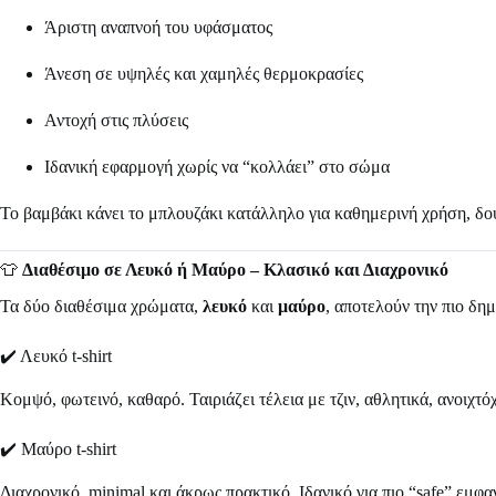
Άριστη αναπνοή του υφάσματος
Άνεση σε υψηλές και χαμηλές θερμοκρασίες
Αντοχή στις πλύσεις
Ιδανική εφαρμογή χωρίς να “κολλάει” στο σώμα
Το βαμβάκι κάνει το μπλουζάκι κατάλληλο για καθημερινή χρήση, δουλ
👕
Διαθέσιμο σε Λευκό ή Μαύρο – Κλασικό και Διαχρονικό
Τα δύο διαθέσιμα χρώματα,
λευκό
και
μαύρο
, αποτελούν την πιο δημ
✔️ Λευκό t-shirt
Κομψό, φωτεινό, καθαρό. Ταιριάζει τέλεια με τζιν, αθλητικά, ανοιχτ
✔️ Μαύρο t-shirt
Διαχρονικό, minimal και άκρως πρακτικό. Ιδανικό για πιο “safe” εμφα