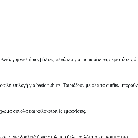
ειά, γυμναστήριο, βόλτες, αλλά και για πιο ιδιαίτερες περιστάσεις ό
οφιλή επιλογή για basic t-shirts. Ταιριάζουν με όλα τα outfits, μπορο
όχρωμα σύνολα και καλοκαιρινές εμφανίσεις.
νίσεις, για δουλειά ή για στυλ που θέλει απλότητα και κομψότητα.