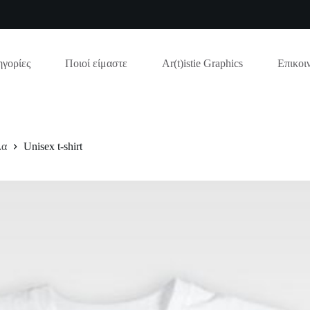
γορίες
Ποιοί είμαστε
Ar(t)istie Graphics
Επικοι
λα
Unisex t-shirt