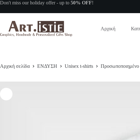
Μετάβαση
Don't miss our
holiday offer
- up to
50% OFF
!
στο
περιεχόμενο
Αρχική
Κατη
Αρχική σελίδα
ΕΝΔΥΣΗ
Unisex t-shirts
Προσωποποιημένο