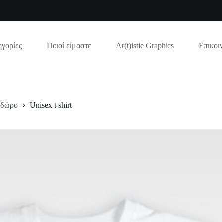
γορίες
Ποιοί είμαστε
Ar(t)istie Graphics
Επικοι
 δώρο
Unisex t-shirt