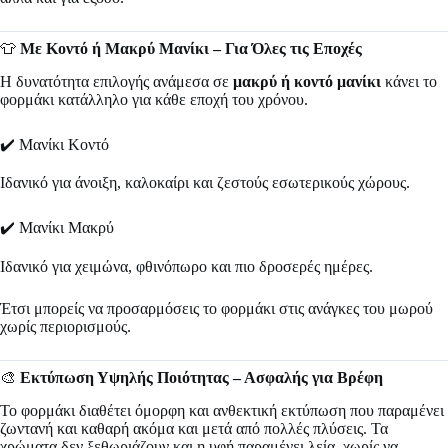
👕
Με Κοντό ή Μακρύ Μανίκι – Για Όλες τις Εποχές
Η δυνατότητα επιλογής ανάμεσα σε
μακρύ ή κοντό μανίκι
κάνει το
φορμάκι κατάλληλο για κάθε εποχή του χρόνου.
✔️ Μανίκι Κοντό
Ιδανικό για άνοιξη, καλοκαίρι και ζεστούς εσωτερικούς χώρους.
✔️ Μανίκι Μακρύ
Ιδανικό για χειμώνα, φθινόπωρο και πιο δροσερές ημέρες.
Έτσι μπορείς να προσαρμόσεις το φορμάκι στις ανάγκες του μωρού
χωρίς περιορισμούς.
🎨
Εκτύπωση Υψηλής Ποιότητας – Ασφαλής για Βρέφη
Το φορμάκι διαθέτει όμορφη και ανθεκτική εκτύπωση που παραμένει
ζωντανή και καθαρή ακόμα και μετά από πολλές πλύσεις. Τα
χρώματα δεν ξεθωριάζουν και η υφή παραμένει λεία, χωρίς να