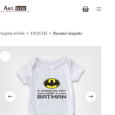
Μετάβαση
στο
Καλάθι
περιεχόμενο
Αγορών
Αρχική σελίδα
ΕΝΔΥΣΗ
Βρεφικό φορμάκι