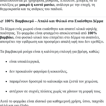
αναπτύσσονται με γρήγορους ρυθμούς. Επιπλέον, μπορείς να το
επιλέξεις με
μακρύ ή κοντό μανίκι
, ανάλογα με την εποχή, τη
θερμοκρασία και τις ανάγκες του παιδιού.
🌿
100% Βαμβακερό – Απαλό και Φιλικό στο Ευαίσθητο Δέρμα
Το δέρμα ενός μωρού είναι ευαίσθητο και απαιτεί υλικά υψηλής
ποιότητας. Το φορμάκι είναι φτιαγμένο αποκλειστικά από
100%
βαμβάκι
, ένα φυσικό υλικό που επιτρέπει στο δέρμα να αναπνέει,
αποτρέπει την εφίδρωση και προσφέρει απαλή υφή που δεν ερεθίζει.
Τα βαμβακερά ρούχα είναι η καλύτερη επιλογή για βρέφη, καθώς:
είναι υποαλλεργικά,
δεν προκαλούν φαγούρα ή κοκκινίλες,
παραμένουν δροσερά το καλοκαίρι και ζεστά τον χειμώνα,
αντέχουν σε συχνές πλύσεις χωρίς να χάνουν τη μορφή τους.
Αυτό το φορμάκι είναι ιδανικό για καθημερινή χρήση, ύπνο, παιχνίδι
αλλά και για έξοδο.