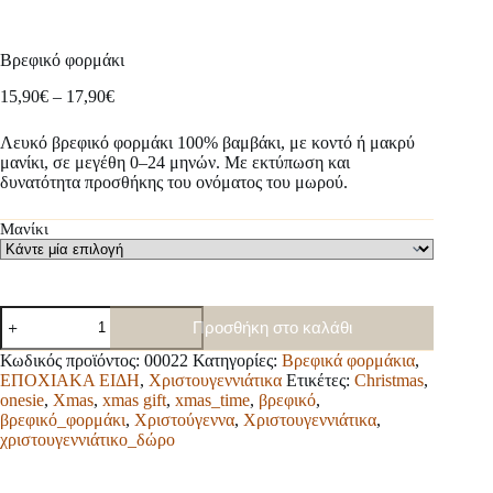
Βρεφικό φορμάκι
Price
15,90
€
–
17,90
€
range:
15,90€
Λευκό βρεφικό φορμάκι 100% βαμβάκι, με κοντό ή μακρύ
through
μανίκι, σε μεγέθη 0–24 μηνών. Με εκτύπωση και
17,90€
δυνατότητα προσθήκης του ονόματος του μωρού.
Μανίκι
Βρεφικό
Προσθήκη στο καλάθι
φορμάκι
ποσότητα
Κωδικός προϊόντος:
00022
Κατηγορίες:
Βρεφικά φορμάκια
,
ΕΠΟΧΙΑΚΑ ΕΙΔΗ
,
Χριστουγεννιάτικα
Ετικέτες:
Christmas
,
onesie
,
Xmas
,
xmas gift
,
xmas_time
,
βρεφικό
,
βρεφικό_φορμάκι
,
Χριστούγεννα
,
Χριστουγεννιάτικα
,
χριστουγεννιάτικο_δώρο