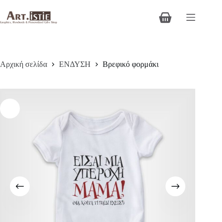
Μετάβαση
στο
Καλάθι
περιεχόμενο
Αγορών
Αρχική σελίδα
ΕΝΔΥΣΗ
Βρεφικό φορμάκι