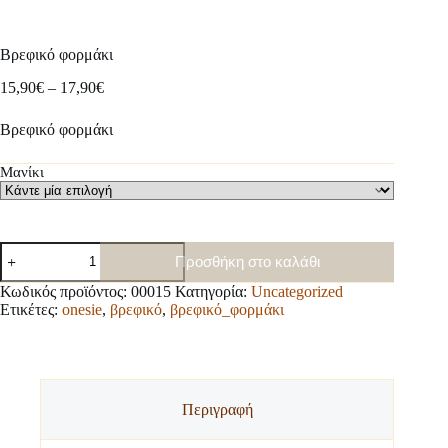
Βρεφικό φορμάκι
Price
15,90
€
–
17,90
€
range:
15,90€
Βρεφικό φορμάκι
through
17,90€
Μανίκι
Βρεφικό
Προσθήκη στο καλάθι
φορμάκι
ποσότητα
Κωδικός προϊόντος:
00015
Κατηγορία:
Uncategorized
Ετικέτες:
onesie
,
βρεφικό
,
βρεφικό_φορμάκι
Περιγραφή