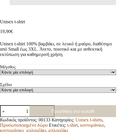
Unisex t-shirt
19,90
€
Unisex t-shirt 100% βαμβάκι, σε λευκό ή μαύρο, διαθέσιμο
από Small έως 3XL. Άνετο, ποιοτικό και με ανθεκτική
εκτύπωση για καθημερινή χρήση.
Μέγεθος
Σχέδιο
Unisex
Προσθήκη στο καλάθι
t-
shirt
Κωδικός προϊόντος:
00133
Κατηγορίες:
Unisex t-shirts
,
ποσότητα
Προσωποποιημένο δώρο
Ετικέτες:
t-shirt
,
κοντομάνικο
,
κοντομάνικο_μπλουζάκι
,
μπλουζάκι