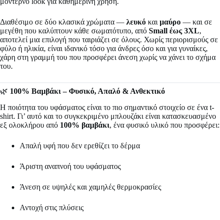
μοντέρνο look για καθημερινή χρήση.
Διαθέσιμο σε δύο κλασικά χρώματα —
λευκό
και
μαύρο
— και σε
μεγέθη που καλύπτουν κάθε σωματότυπο, από
Small έως 3XL
,
αποτελεί μια επιλογή που ταιριάζει σε όλους. Χωρίς περιορισμούς σε
φύλο ή ηλικία, είναι ιδανικό τόσο για άνδρες όσο και για γυναίκες,
χάρη στη γραμμή του που προσφέρει άνεση χωρίς να χάνει το σχήμα
του.
🌿
100% Βαμβάκι – Φυσικό, Απαλό & Ανθεκτικό
Η ποιότητα του υφάσματος είναι το πιο σημαντικό στοιχείο σε ένα t-
shirt. Γι’ αυτό και το συγκεκριμένο μπλουζάκι είναι κατασκευασμένο
εξ ολοκλήρου από
100% βαμβάκι
, ένα φυσικό υλικό που προσφέρει:
Απαλή υφή που δεν ερεθίζει το δέρμα
Άριστη αναπνοή του υφάσματος
Άνεση σε υψηλές και χαμηλές θερμοκρασίες
Αντοχή στις πλύσεις