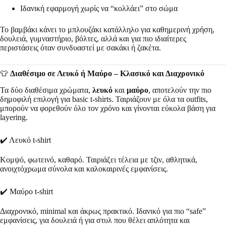
Ιδανική εφαρμογή χωρίς να “κολλάει” στο σώμα
Το βαμβάκι κάνει το μπλουζάκι κατάλληλο για καθημερινή χρήση,
δουλειά, γυμναστήριο, βόλτες, αλλά και για πιο ιδιαίτερες
περιστάσεις όταν συνδυαστεί με σακάκι ή ζακέτα.
👕
Διαθέσιμο σε Λευκό ή Μαύρο – Κλασικό και Διαχρονικό
Τα δύο διαθέσιμα χρώματα,
λευκό
και
μαύρο
, αποτελούν την πιο
δημοφιλή επιλογή για basic t-shirts. Ταιριάζουν με όλα τα outfits,
μπορούν να φορεθούν όλο τον χρόνο και γίνονται εύκολα βάση για
layering.
✔️ Λευκό t-shirt
Κομψό, φωτεινό, καθαρό. Ταιριάζει τέλεια με τζιν, αθλητικά,
ανοιχτόχρωμα σύνολα και καλοκαιρινές εμφανίσεις.
✔️ Μαύρο t-shirt
Διαχρονικό, minimal και άκρως πρακτικό. Ιδανικό για πιο “safe”
εμφανίσεις, για δουλειά ή για στυλ που θέλει απλότητα και