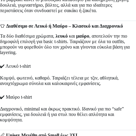
δουλειά, γυμναστήριο, βόλτες, αλλά και για πιο ιδιαίτερες
περιστάσεις όταν συνδυαστεί με σακάκι ή ζακέτα.
👕
Διαθέσιμο σε Λευκό ή Μαύρο – Κλασικό και Διαχρονικό
Τα δύο διαθέσιμα χρώματα,
λευκό
και
μαύρο
, αποτελούν την πιο
δημοφιλή επιλογή για basic t-shirts. Ταιριάζουν με όλα τα outfits,
μπορούν να φορεθούν όλο τον χρόνο και γίνονται εύκολα βάση για
layering.
✔️ Λευκό t-shirt
Κομψό, φωτεινό, καθαρό. Ταιριάζει τέλεια με τζιν, αθλητικά,
ανοιχτόχρωμα σύνολα και καλοκαιρινές εμφανίσεις.
✔️ Μαύρο t-shirt
Διαχρονικό, minimal και άκρως πρακτικό. Ιδανικό για πιο “safe”
εμφανίσεις, για δουλειά ή για στυλ που θέλει απλότητα και
κομψότητα.
📏
Unisex Μεγέθη από Small έως 3XL