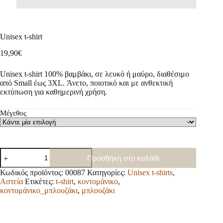
Unisex t-shirt
19,90
€
Unisex t-shirt 100% βαμβάκι, σε λευκό ή μαύρο, διαθέσιμο
από Small έως 3XL. Άνετο, ποιοτικό και με ανθεκτική
εκτύπωση για καθημερινή χρήση.
Μέγεθος
Unisex
Προσθήκη στο καλάθι
t-
shirt
Κωδικός προϊόντος:
00087
Κατηγορίες:
Unisex t-shirts
,
ποσότητα
Αστεία
Ετικέτες:
t-shirt
,
κοντομάνικο
,
κοντομάνικο_μπλουζάκι
,
μπλουζάκι