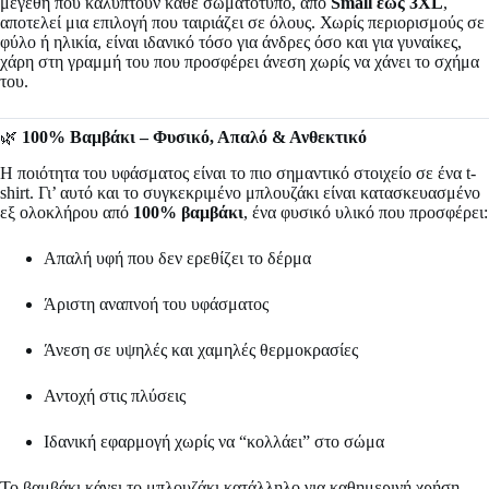
μεγέθη που καλύπτουν κάθε σωματότυπο, από
Small έως 3XL
,
αποτελεί μια επιλογή που ταιριάζει σε όλους. Χωρίς περιορισμούς σε
φύλο ή ηλικία, είναι ιδανικό τόσο για άνδρες όσο και για γυναίκες,
χάρη στη γραμμή του που προσφέρει άνεση χωρίς να χάνει το σχήμα
του.
🌿
100% Βαμβάκι – Φυσικό, Απαλό & Ανθεκτικό
Η ποιότητα του υφάσματος είναι το πιο σημαντικό στοιχείο σε ένα t-
shirt. Γι’ αυτό και το συγκεκριμένο μπλουζάκι είναι κατασκευασμένο
εξ ολοκλήρου από
100% βαμβάκι
, ένα φυσικό υλικό που προσφέρει:
Απαλή υφή που δεν ερεθίζει το δέρμα
Άριστη αναπνοή του υφάσματος
Άνεση σε υψηλές και χαμηλές θερμοκρασίες
Αντοχή στις πλύσεις
Ιδανική εφαρμογή χωρίς να “κολλάει” στο σώμα
Το βαμβάκι κάνει το μπλουζάκι κατάλληλο για καθημερινή χρήση,