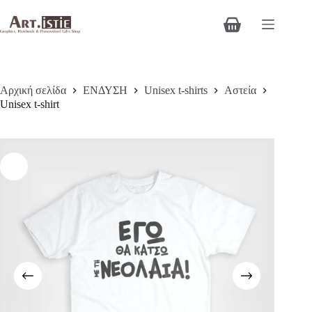
Μετάβαση
στο
Καλάθι
περιεχόμενο
Αγορών
Αρχική σελίδα
ΕΝΔΥΣΗ
Unisex t-shirts
Αστεία
Unisex t-shirt