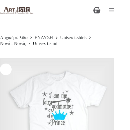
Μετάβαση
στο
Καλάθι
περιεχόμενο
Αγορών
Αρχική σελίδα
ΕΝΔΥΣΗ
Unisex t-shirts
Νονά - Νονός
Unisex t-shirt