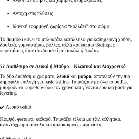
Άνεση σε υψηλές και χαμηλές θερμοκρασίες
Αντοχή στις πλύσεις
Ιδανική εφαρμογή χωρίς να “κολλάει” στο σώμα
Το βαμβάκι κάνει το μπλουζάκι κατάλληλο για καθημερινή χρήση,
δουλειά, γυμναστήριο, βόλτες, αλλά και για πιο ιδιαίτερες
περιστάσεις όταν συνδυαστεί με σακάκι ή ζακέτα.
👕
Διαθέσιμο σε Λευκό ή Μαύρο – Κλασικό και Διαχρονικό
Τα δύο διαθέσιμα χρώματα,
λευκό
και
μαύρο
, αποτελούν την πιο
δημοφιλή επιλογή για basic t-shirts. Ταιριάζουν με όλα τα outfits,
μπορούν να φορεθούν όλο τον χρόνο και γίνονται εύκολα βάση για
layering.
✔️ Λευκό t-shirt
Κομψό, φωτεινό, καθαρό. Ταιριάζει τέλεια με τζιν, αθλητικά,
ανοιχτόχρωμα σύνολα και καλοκαιρινές εμφανίσεις.
✔️ Μαύρο t-shirt