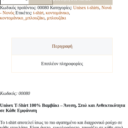
t-
shirt
Κωδικός προϊόντος:
00080
Κατηγορίες:
Unisex t-shirts
,
Νονά
ποσότητα
- Νονός
Ετικέτες:
t-shirt
,
κοντομάνικο
,
κοντομάνικο_μπλουζάκι
,
μπλουζάκι
Περιγραφή
Επιπλέον πληροφορίες
Κωδικός: 00080
Unisex T-Shirt 100% Βαμβάκι – Άνεση, Στυλ και Ανθεκτικότητα
σε Κάθε Εμφάνιση
Το t-shirt αποτελεί ίσως το πιο αγαπημένο και διαχρονικό ρούχο σε
κάθε ντουλάπα. Είναι άνετο, ευκολοφόρετο, ταιριάζει σε κάθε στυλ