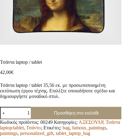
Τσάντα laptop / tablet
42,00
€
Τσάντα laptop / tablet 35,56 εκ. με προσωποποιημένη
εκτύπωση έργου τέχνης. Επιλέξτε οποιοδήποτε σχέδιο και
δημιουργήστε μοναδικό στυλ.
Τσάντα
Προσθήκη στο καλάθι
laptop
/
Κωδικός προϊόντος:
00249
Κατηγορίες:
ΑΞΕΣΟΥΑΡ
,
Τσάντα
tablet
laptop/tablet
,
Τσάντες
Ετικέτες:
bag
,
famous_paintings
,
ποσότητα
paintings
,
personalized_gift
,
tablet_laptop_bag