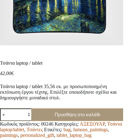
Τσάντα laptop / tablet
42,00
€
Τσάντα laptop / tablet 35,56 εκ. με προσωποποιημένη
εκτύπωση έργου τέχνης. Επιλέξτε οποιοδήποτε σχέδιο και
δημιουργήστε μοναδικό στυλ.
Τσάντα
Προσθήκη στο καλάθι
laptop
/
Κωδικός προϊόντος:
00246
Κατηγορίες:
ΑΞΕΣΟΥΑΡ
,
Τσάντα
tablet
laptop/tablet
,
Τσάντες
Ετικέτες:
bag
,
famous_paintings
,
ποσότητα
paintings
,
personalized_gift
,
tablet_laptop_bag