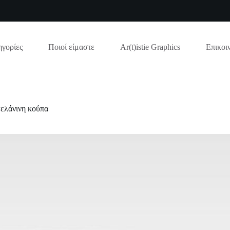
γορίες
Ποιοί είμαστε
Ar(t)istie Graphics
Επικοι
ελάνινη κούπα