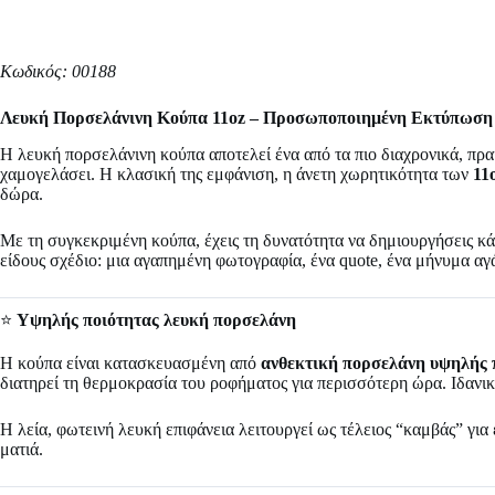
Κωδικός: 00188
Λευκή Πορσελάνινη Κούπα 11oz – Προσωποποιημένη Εκτύπωση
Η λευκή πορσελάνινη κούπα αποτελεί ένα από τα πιο διαχρονικά, πρακ
χαμογελάσει. Η κλασική της εμφάνιση, η άνετη χωρητικότητα των
11
δώρα.
Με τη συγκεκριμένη κούπα, έχεις τη δυνατότητα να δημιουργήσεις κ
είδους σχέδιο: μια αγαπημένη φωτογραφία, ένα quote, ένα μήνυμα αγά
⭐
Υψηλής ποιότητας λευκή πορσελάνη
Η κούπα είναι κατασκευασμένη από
ανθεκτική πορσελάνη υψηλής 
διατηρεί τη θερμοκρασία του ροφήματος για περισσότερη ώρα. Ιδανικ
Η λεία, φωτεινή λευκή επιφάνεια λειτουργεί ως τέλειος “καμβάς” γι
ματιά.