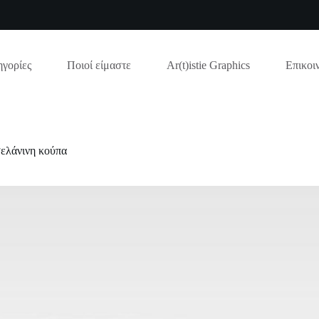
γορίες
Ποιοί είμαστε
Ar(t)istie Graphics
Επικοι
ελάνινη κούπα