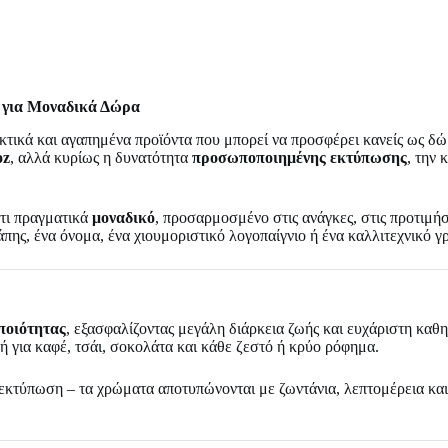
 για Μοναδικά Δώρα
τικά και αγαπημένα προϊόντα που μπορεί να προσφέρει κανείς ως δώρο
oz
, αλλά κυρίως η δυνατότητα
προσωποποιημένης εκτύπωσης
, την
άτι πραγματικά
μοναδικό
, προσαρμοσμένο στις ανάγκες, στις προτιμήσ
πης, ένα όνομα, ένα χιουμοριστικό λογοπαίγνιο ή ένα καλλιτεχνικό γρ
ποιότητας
, εξασφαλίζοντας μεγάλη διάρκεια ζωής και ευχάριστη καθη
ή για καφέ, τσάι, σοκολάτα και κάθε ζεστό ή κρύο ρόφημα.
α εκτύπωση – τα χρώματα αποτυπώνονται με ζωντάνια, λεπτομέρεια κα