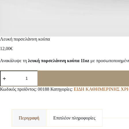
Λευκή πορσελάνινη κούπα
12,00
€
Ανακάλυψε τη
λευκή πορσελάνινη κούπα 11oz
με προσωποποιημένη 
Λευκή
πορσελάνινη
κούπα
ποσότητα
Κωδικός προϊόντος:
00188
Κατηγορίες:
ΕΙΔΗ ΚΑΘΗΜΕΡΙΝΗΣ ΧΡ
Περιγραφή
Επιπλέον πληροφορίες