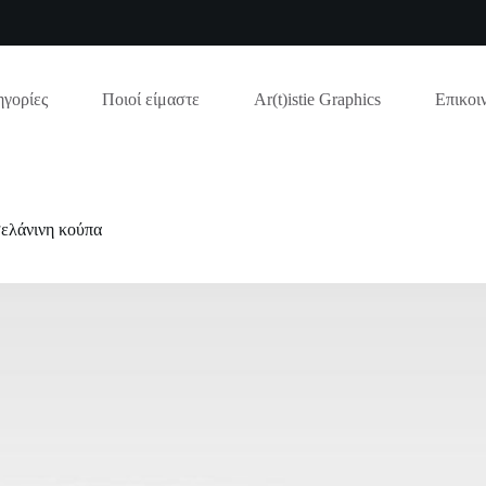
γορίες
Ποιοί είμαστε
Ar(t)istie Graphics
Επικοι
ελάνινη κούπα