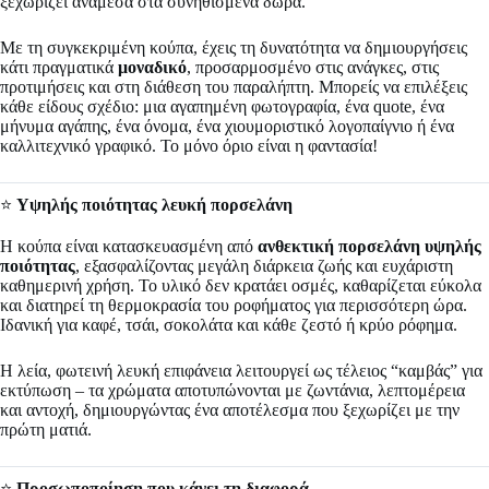
ξεχωρίζει ανάμεσα στα συνηθισμένα δώρα.
Με τη συγκεκριμένη κούπα, έχεις τη δυνατότητα να δημιουργήσεις
κάτι πραγματικά
μοναδικό
, προσαρμοσμένο στις ανάγκες, στις
προτιμήσεις και στη διάθεση του παραλήπτη. Μπορείς να επιλέξεις
κάθε είδους σχέδιο: μια αγαπημένη φωτογραφία, ένα quote, ένα
μήνυμα αγάπης, ένα όνομα, ένα χιουμοριστικό λογοπαίγνιο ή ένα
καλλιτεχνικό γραφικό. Το μόνο όριο είναι η φαντασία!
⭐
Υψηλής ποιότητας λευκή πορσελάνη
Η κούπα είναι κατασκευασμένη από
ανθεκτική πορσελάνη υψηλής
ποιότητας
, εξασφαλίζοντας μεγάλη διάρκεια ζωής και ευχάριστη
καθημερινή χρήση. Το υλικό δεν κρατάει οσμές, καθαρίζεται εύκολα
και διατηρεί τη θερμοκρασία του ροφήματος για περισσότερη ώρα.
Ιδανική για καφέ, τσάι, σοκολάτα και κάθε ζεστό ή κρύο ρόφημα.
Η λεία, φωτεινή λευκή επιφάνεια λειτουργεί ως τέλειος “καμβάς” για
εκτύπωση – τα χρώματα αποτυπώνονται με ζωντάνια, λεπτομέρεια
και αντοχή, δημιουργώντας ένα αποτέλεσμα που ξεχωρίζει με την
πρώτη ματιά.
⭐
Προσωποποίηση που κάνει τη διαφορά