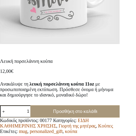
Λευκή πορσελάνινη κούπα
12,00
€
Ανακάλυψε τη
λευκή πορσελάνινη κούπα 11oz
με
προσωποποιημένη εκτύπωση. Πρόσθεσε όνομα ή μήνυμα
και δημιούργησε το ιδανικό, μοναδικό δώρο!
Λευκή
Προσθήκη στο καλάθι
πορσελάνινη
κούπα
Κωδικός προϊόντος:
00177
Κατηγορίες:
ΕΙΔΗ
ποσότητα
ΚΑΘΗΜΕΡΙΝΗΣ ΧΡΗΣΗΣ
,
Γιορτή της μητέρας
,
Κούπες
Ετικέτες:
mug
,
personalized_gift
,
κούπα