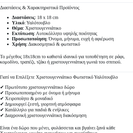
Διαστάσεις & Χαρακτηριστικά Προϊόντος
Διαστάσεις
: 18 x 18 cm
Υλικό
: Υαλότουβλο
Θέμα
: Χριστουγεννιάτικο
Εκτύπωση
: Αυτοκόλλητο υψηλής ποιότητας
Προσωποποίηση
: Όνομα, μήνυμα, ευχή ή αφιέρωση
Χρήση
: Διακοσμητικό & φωτιστικό
Το μέγεθος 18x18cm το καθιστά ιδανικό για τοποθέτηση σε ράφι,
κομοδίνο, τραπέζι, τζάκι ή χριστουγεννιάτικη γωνιά του σπιτιού.
Γιατί να Επιλέξετε Χριστουγεννιάτικο Φωτιστικό Υαλότουβλο
✔ Πρωτότυπο χριστουγεννιάτικο δώρο
✔ Προσωποποιημένο με όνομα ή μήνυμα
✔ Χειροποίητο & μοναδικό
✔ Δημιουργεί ζεστή, γιορτινή ατμόσφαιρα
✔ Κατάλληλο για παιδιά & ενήλικες
✔ Διαχρονική χριστουγεννιάτικη διακόσμηση
Είναι ένα δώρο που μένει, φυλάσσεται και βγαίνει ξανά κάθε