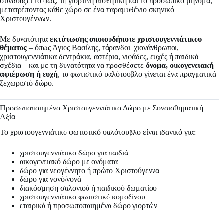
συνδυάζει το φως, τη γιορτινή αισθητική και το προσωπικό μήνυμα,
μετατρέποντας κάθε χώρο σε ένα παραμυθένιο σκηνικό
Χριστουγέννων.
Με δυνατότητα
εκτύπωσης οποιουδήποτε χριστουγεννιάτικου
θέματος
– όπως Άγιος Βασίλης, τάρανδοι, χιονάνθρωποι,
χριστουγεννιάτικα δεντράκια, αστέρια, νιφάδες, ευχές ή παιδικά
σχέδια – και με τη δυνατότητα να προσθέσετε
όνομα, οικογενειακή
αφιέρωση ή ευχή
, το φωτιστικό υαλότουβλο γίνεται ένα πραγματικά
ξεχωριστό δώρο.
Προσωποποιημένο Χριστουγεννιάτικο Δώρο με Συναισθηματική
Αξία
Το χριστουγεννιάτικο φωτιστικό υαλότουβλο είναι ιδανικό για:
χριστουγεννιάτικο δώρο για παιδιά
οικογενειακό δώρο με ονόματα
δώρο για νεογέννητο ή πρώτο Χριστούγεννα
δώρο για νονό/νονά
διακόσμηση σαλονιού ή παιδικού δωματίου
χριστουγεννιάτικο φωτιστικό κομοδίνου
εταιρικό ή προσωποποιημένο δώρο γιορτών