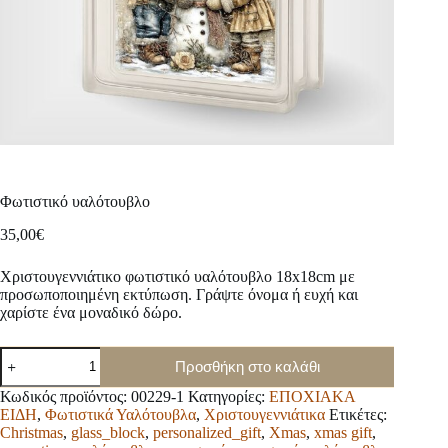
Φωτιστικό υαλότουβλο
35,00
€
Χριστουγεννιάτικο φωτιστικό υαλότουβλο 18x18cm με
προσωποποιημένη εκτύπωση. Γράψτε όνομα ή ευχή και
χαρίστε ένα μοναδικό δώρο.
Φωτιστικό
Προσθήκη στο καλάθι
υαλότουβλο
ποσότητα
Κωδικός προϊόντος:
00229-1
Κατηγορίες:
ΕΠΟΧΙΑΚΑ
ΕΙΔΗ
,
Φωτιστικά Υαλότουβλα
,
Χριστουγεννιάτικα
Ετικέτες:
Christmas
,
glass_block
,
personalized_gift
,
Xmas
,
xmas gift
,