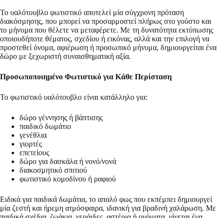
Το υαλότουβλο φωτιστικό αποτελεί μία σύγχρονη πρόταση
διακόσμησης, που μπορεί να προσαρμοστεί πλήρως στο γούστο και
το μήνυμα που θέλετε να μεταφέρετε. Με τη δυνατότητα εκτύπωσης
οποιουδήποτε θέματος, σχεδίου ή εικόνας, αλλά και την επιλογή να
προστεθεί όνομα, αφιέρωση ή προσωπικό μήνυμα, δημιουργείται ένα
δώρο με ξεχωριστή συναισθηματική αξία.
Προσωποποιημένο Φωτιστικό για Κάθε Περίσταση
Το φωτιστικό υαλότουβλο είναι κατάλληλο για:
δώρο γέννησης ή βάπτισης
παιδικό δωμάτιο
γενέθλια
γιορτές
επετείους
δώρο για δασκάλα ή νονό/νονά
διακοσμητικό σπιτιού
φωτιστικό κομοδίνου ή ραφιού
Ειδικά για παιδικά δωμάτια, το απαλό φως που εκπέμπει δημιουργεί
μία ζεστή και ήρεμη ατμόσφαιρα, ιδανική για βραδινή χαλάρωση. Με
παιδικά σχέδια, ζωάκια, νεράιδες, αστέρια ή ονόματα, γίνεται ένα