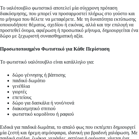
Το υαλότουβλο φωτιστικό αποτελεί μία σύγχρονη πρόταση
διακόσμησης, που μπορεί να προσαρμοστεί πλήρως στο γούστο και
το μήνυμα που θέλετε να μεταφέρετε. Με τη δυνατότητα εκτύπωσης
οποιουδήποτε θέματος, σχεδίου ή εικόνας, αλλά και την επιλογή να
προστεθεί όνομα, αφιέρωση ή προσωπικό μήνυμα, δημιουργείται ένα
δώρο με ξεχωριστή συναισθηματική αξία.
Προσωποποιημένο Φωτιστικό για Κάθε Περίσταση
Το φωτιστικό υαλότουβλο είναι κατάλληλο για:
δώρο γέννησης ή βάπτισης
παιδικό δωμάτιο
γενέθλια
γιορτές
επετείους
δώρο για δασκάλα ή νονό/νονά
διακοσμητικό σπιτιού
φωτιστικό κομοδίνου ή ραφιού
Ειδικά για παιδικά δωμάτια, το απαλό φως που εκπέμπει δημιουργεί
μία ζεστή και ήρεμη ατμόσφαιρα, ιδανική για βραδινή χαλάρωση. Με
παιδικά σχέδια, ζωάκια, νεράιδες, αστέρια ή ονόματα, γίνεται ένα