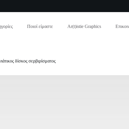
γορίες
Ποιοί είμαστε
Ar(t)istie Graphics
Επικοι
ιάτικος δίσκος σερβιρίσματος