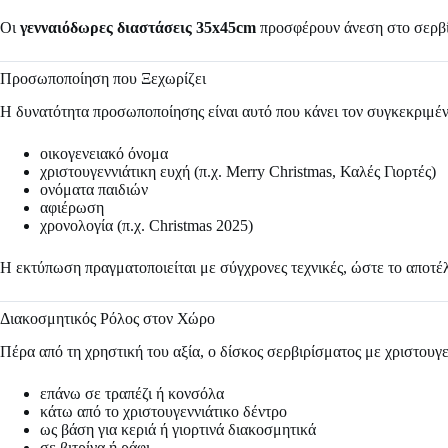
Οι
γενναιόδωρες διαστάσεις 35x45cm
προσφέρουν άνεση στο σερβίρ
Προσωποποίηση που Ξεχωρίζει
Η δυνατότητα προσωποποίησης είναι αυτό που κάνει τον συγκεκριμένο
οικογενειακό όνομα
χριστουγεννιάτικη ευχή (π.χ. Merry Christmas, Καλές Γιορτές)
ονόματα παιδιών
αφιέρωση
χρονολογία (π.χ. Christmas 2025)
Η εκτύπωση πραγματοποιείται με σύγχρονες τεχνικές, ώστε το αποτέλ
Διακοσμητικός Ρόλος στον Χώρο
Πέρα από τη χρηστική του αξία, ο δίσκος σερβιρίσματος με χριστουγ
επάνω σε τραπέζι ή κονσόλα
κάτω από το χριστουγεννιάτικο δέντρο
ως βάση για κεριά ή γιορτινά διακοσμητικά
σε βιτρίνα ή ράφι